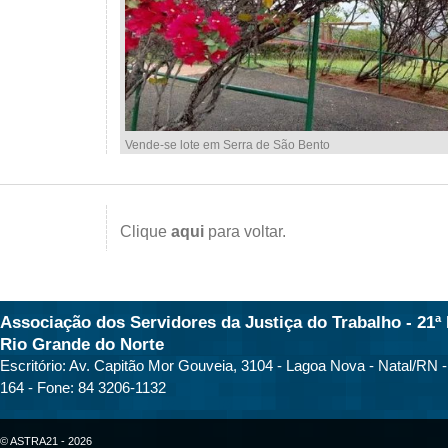
Vende-se lote em Serra de São Bento
Clique
aqui
para voltar.
Associação dos Servidores da Justiça do Trabalho - 21ª 
Rio Grande do Norte
Escritório: Av. Capitão Mor Gouveia, 3104 - Lagoa Nova - Natal/RN 
164 - Fone: 84 3206-1132
© ASTRA21 - 2026