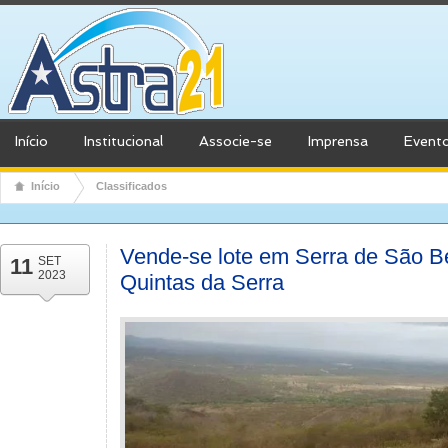
Início
Institucional
Associe-se
Imprensa
Event
Início
Classificados
Vende-se lote em Serra de São B
11
SET
2023
Quintas da Serra