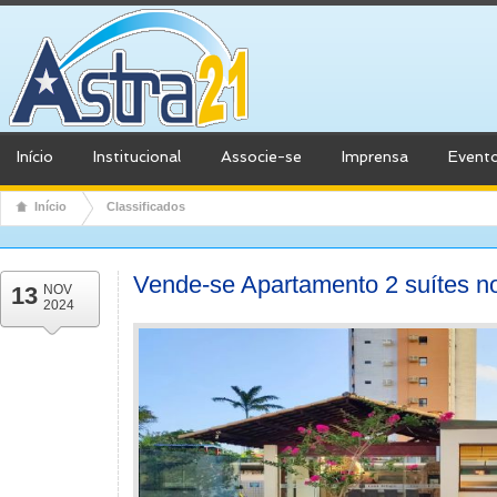
Início
Institucional
Associe-se
Imprensa
Event
Início
Classificados
Vende-se Apartamento 2 suítes n
13
NOV
2024