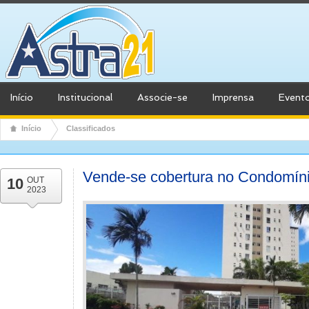
Início
Institucional
Associe-se
Imprensa
Event
Início
Classificados
Vende-se cobertura no Condomín
10
OUT
2023