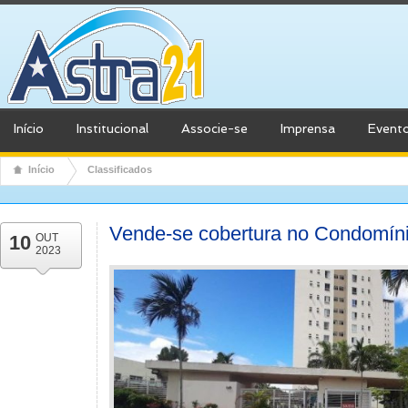
Início
Institucional
Associe-se
Imprensa
Event
Início
Classificados
Vende-se cobertura no Condomín
10
OUT
2023