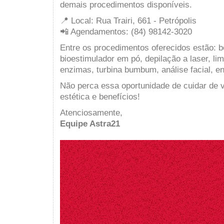
demais procedimentos disponíveis.
📍 Local: Rua Trairi, 661 - Petrópolis
📲 Agendamentos: (84) 98142-3020
Entre os procedimentos oferecidos estão: b
bioestimulador em pó, depilação a laser, lim
enzimas, turbina bumbum, análise facial, en
Não perca essa oportunidade de cuidar de
estética e benefícios!
Atenciosamente,
Equipe Astra21