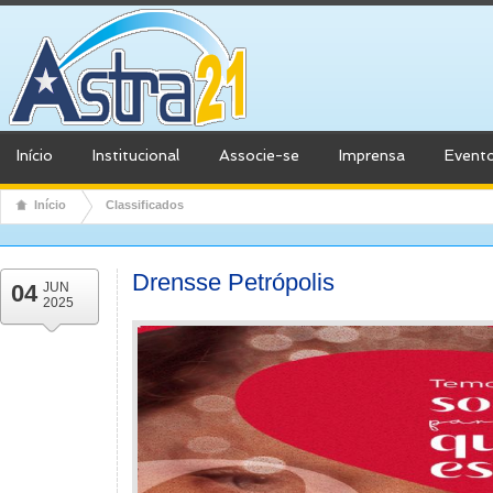
Início
Institucional
Associe-se
Imprensa
Event
Início
Classificados
Drensse Petrópolis
04
JUN
2025