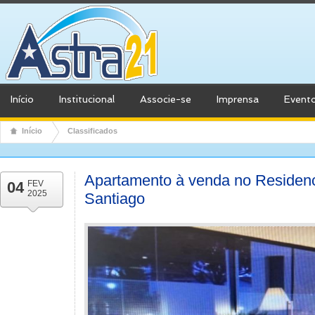
Início
Institucional
Associe-se
Imprensa
Event
Início
Classificados
Apartamento à venda no Residenci
04
FEV
2025
Santiago