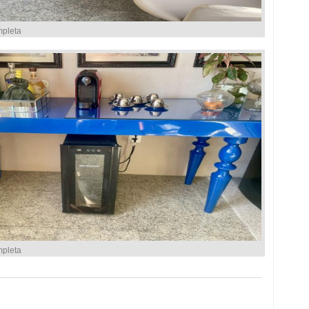
mpleta
mpleta