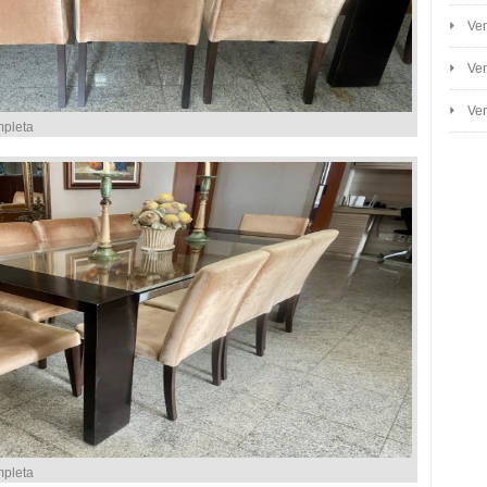
Ven
Ven
Ven
mpleta
mpleta