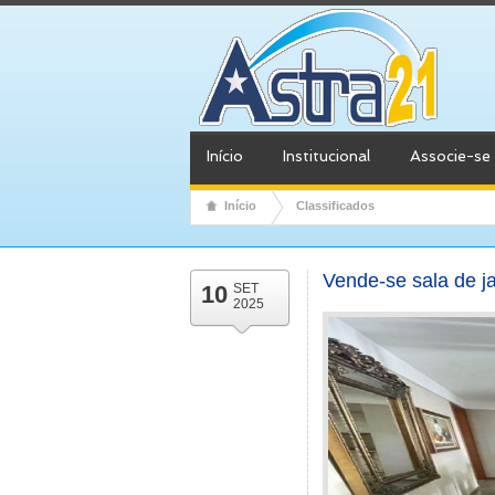
Início
Institucional
Associe-se
Início
Classificados
Vende-se sala de j
10
SET
2025