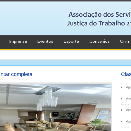
Imprensa
Eventos
Esporte
Convênios
Unim
antar completa
Clas
Ve
Ven
Ve
Ven