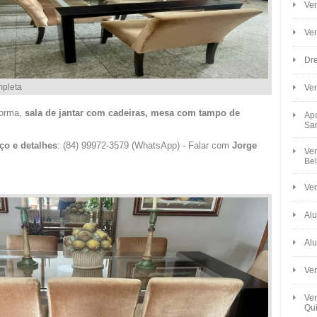
Ven
Ve
Dre
mpleta
Ve
forma,
sala de jantar com cadeiras, mesa com tampo de
Apa
Sa
ço e detalhes
: (84) 99972-3579 (WhatsApp) - Falar com
Jorge
Ven
Bel
Ven
Alu
Alu
Ve
Ven
Qui