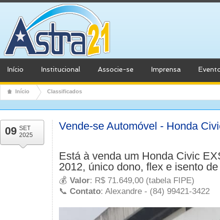
Início
Institucional
Associe-se
Imprensa
Event
Início
Classificados
Vende-se Automóvel - Honda Civ
09
SET
2025
Está à venda um
Honda Civic EX
2012
,
único dono
,
flex
e
isento de
💰
Valor
: R$ 71.649,00 (tabela FIPE)
📞
Contato
: Alexandre - (84) 99421-3422