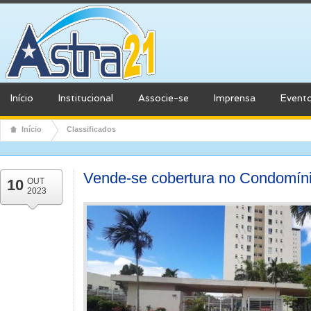
Início
Institucional
Associe-se
Imprensa
Event
Início
Classificados
Vende-se cobertura no Condomín
10
OUT
2023