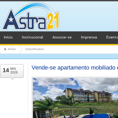
Início
Institucional
Associe-se
Imprensa
Event
Início
Classificados
Vende-se apartamento mobiliado
14
MAI
2026