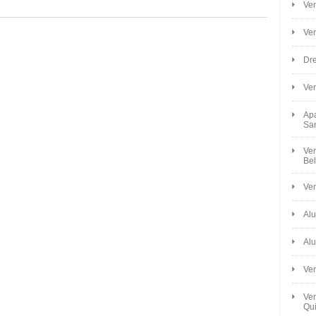
Ven
Ve
Dre
Ve
Apa
Sa
Ven
Bel
Ven
Alu
Alu
Ve
Ven
Qui