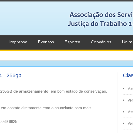
Imprensa
Eventos
Esporte
Convênios
Unim
4 - 256gb
Clas
Ve
 256GB de armazenamento
, em bom estado de conservação.
Ven
 em contato diretamente com o anunciante para mais
Ve
99989-8925
Ven