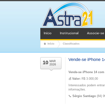
Início
Institucional
Associe-se
Início
Classificados
Vende-se iPhone 1
10
MAR
2026
Vende-se
iPhone 14 com
💰
Valor:
R$ 3.000,00
Interessados podem entrar
informações.
📞
Sérgio Santiago
(84) 