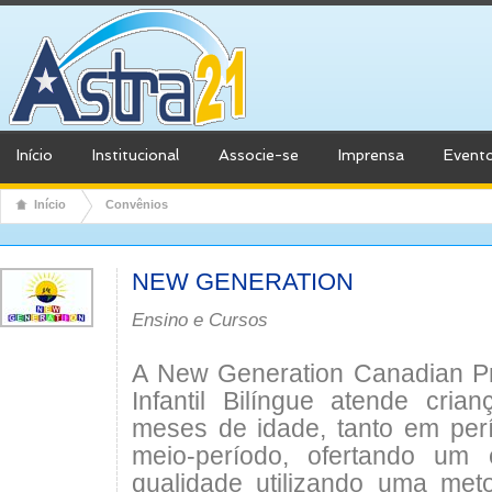
Início
Institucional
Associe-se
Imprensa
Event
Início
Convênios
NEW GENERATION
Ensino e Cursos
A New Generation Canadian P
Infantil Bilíngue atende cria
meses de idade, tanto em perí
meio-período, ofertando um 
qualidade utilizando uma met