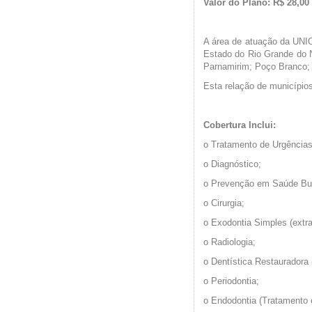
Valor do Plano: R$ 28,00
A área de atuação da UNI
Estado do Rio Grande do 
Parnamirim; Poço Branco; 
Esta relação de municípios
Cobertura Inclui:
o
Tratamento de Urgência
o
Diagnóstico;
o
Prevenção
em Saúde Bu
o
Cirurgia;
o
Exodontia Simples (extra
o
Radiologia;
o
Dentística Restauradora 
o
Periodontia;
o
Endodontia (Tratamento 