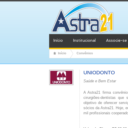
Início
Institucional
Associe-se
Início
Convênios
UNIODONTO
Saúde e Bem Estar
A Astra21 firma convêni
cirurgiões-dentistas que
objetivo de oferecer serv
sócios da Astra21. Hoje,
e
mil profissionais coopera