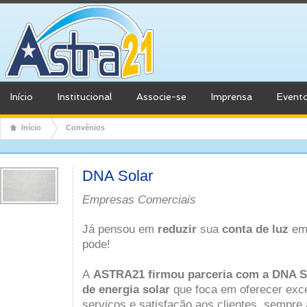
Início
Institucional
Associe-se
Imprensa
Event
Início
Convênios
DNA Solar
Empresas Comerciais
Já pensou em
reduzir
sua
conta de luz
em
pode!
A
ASTRA21 firmou parceria com a DNA S
de energia solar
que foca em oferecer exce
serviços e satisfação aos clientes, sempr