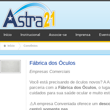
Início
Institucional
Associe-se
Imprensa
Event
Início
Convênios
Fábrica dos Óculos
Empresas Comerciais
Você está precisando de óculos novos? A
parceria com a
Fábrica dos Óculos
, o lug
cuidados para sua saúde ocular e muito esti
⚠️A empresa Conveniada oferece um
desco
cento) somente nas