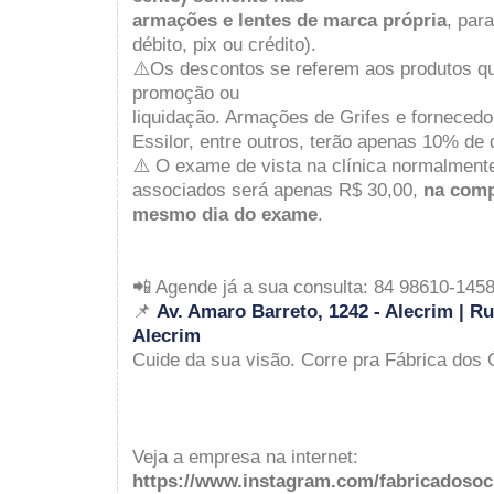
armações e lentes de marca própria
, par
débito, pix ou crédito).
⚠️Os descontos se referem aos produtos q
promoção ou
liquidação. Armações de Grifes e fornecedo
Essilor, entre outros, terão apenas 10% de 
⚠️ O exame de vista na clínica normalment
associados será apenas R$ 30,00,
na comp
mesmo dia do exame
.
📲 Agende já a sua consulta: 84 98610-145
📌
Av. Amaro Barreto, 1242 - A
lecrim |
Ru
Alecrim
Cuide da sua visão. Corre pra Fábrica dos Ó
Veja a empresa na internet:
https://www.instagram.com/fabricadosoc