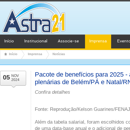
Início
Institucional
Associe-se
Imprensa
Event
Início
Imprensa
Notícias
Pacote de benefícios para 2025 -
05
NOV
2024
plenárias de Belém/PÁ e Natal/R
Confira detalhes
Fonte: Reprodução/Kelson Guarines/FENA
Além da tabela salarial, foram escolhidos c
de uma data-base anual e o adicional de pe