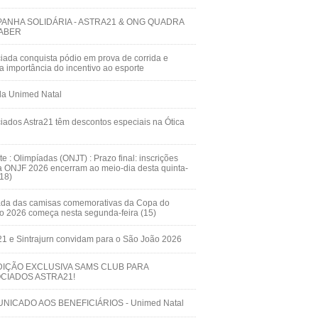
ANHA SOLIDÁRIA - ASTRA21 & ONG QUADRA
ABER
iada conquista pódio em prova de corrida e
ça importância do incentivo ao esporte
da Unimed Natal
iados Astra21 têm descontos especiais na Ótica
te : Olimpíadas (ONJT) : Prazo final: inscrições
a ONJF 2026 encerram ao meio-dia desta quinta-
(18)
ada das camisas comemorativas da Copa do
 2026 começa nesta segunda-feira (15)
21 e Sintrajurn convidam para o São João 2026
IÇÃO EXCLUSIVA SAMS CLUB PARA
CIADOS ASTRA21!
NICADO AOS BENEFICIÁRIOS - Unimed Natal