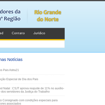
ed
Contato
Jurídico
mas Notícias
os Pais Astra21
ção Especial de Dia dos Pais
d Natal : CSJT aprova reajuste de 11% no auxílio-
 dos servidores da Justiça do Trabalho
to Consignado com condições especiais para
dores associados