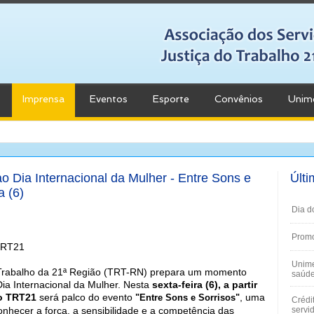
Imprensa
Eventos
Esporte
Convênios
Unim
o Dia Internacional da Mulher - Entre Sons e
Últi
a (6)
Dia d
Promo
TRT21
Unime
 Trabalho da 21ª Região (TRT-RN) prepara um momento
saúde
Dia Internacional da Mulher. Nesta
sexta-feira (6), a partir
do TRT21
será palco do evento
, uma
"Entre Sons e Sorrisos"
Crédi
conhecer a força, a sensibilidade e a competência das
servi