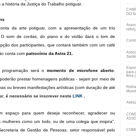
 história da Justiça do Trabalho potiguar.
CAMP
DO S
ns
Assoc
 conta da arte potiguar, com a apresentação de um trio
refor
 O som de cordas, do piano e do violão dará o tom de
Corri
epção dos participantes, que contará também com um café
Assoc
ão conta com
patrocínio da Astra 21.
Santé
Espor
 programação será o
momento de microfone aberto
.
para 
feira 
 poderão prestar homenagens públicas - sejam por meio de
Retir
emas ou breves manifestações artísticas (com duração de até
Mundo
par,
é necessário se inscrever neste
LINK
.
Astra
um espaço para quem deseja reconhecer, agradecer ou
COND
ASSO
as mulheres como um todo, ou de uma colega que inspira",
 Secretaria de Gestão de Pessoas, setor responsável pelo
COMU