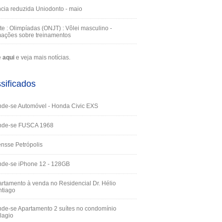
cia reduzida Uniodonto - maio
te : Olimpíadas (ONJT) : Vôlei masculino -
mações sobre treinamentos
e
aqui
e veja mais notícias.
sificados
de-se Automóvel - Honda Civic EXS
nde-se FUSCA 1968
nsse Petrópolis
nde-se iPhone 12 - 128GB
rtamento à venda no Residencial Dr. Hélio
ntiago
de-se Apartamento 2 suítes no condomínio
lagio