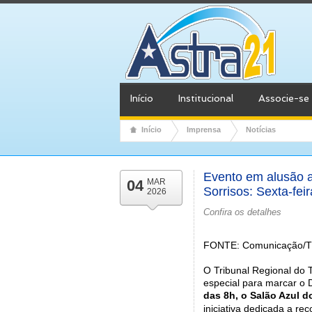
Início
Institucional
Associe-se
Início
Imprensa
Notícias
Evento em alusão a
04
MAR
Sorrisos: Sexta-feir
2026
Confira os detalhes
FONTE: Comunicação/
O Tribunal Regional do
especial para marcar o 
das 8h, o Salão Azul 
iniciativa dedicada a re