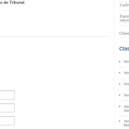
o do Tribunal.
Carên
Espor
infor
Cliqu
Clas
Ven
Ve
Dre
Ve
Apa
Sa
Ven
Bel