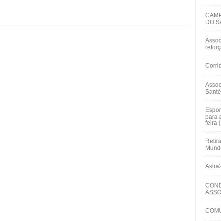
CAMP
DO S
Assoc
refor
Corri
Assoc
Santé
Espor
para 
feira 
Retir
Mundo
Astra
COND
ASSO
COMU