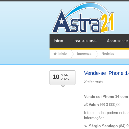
Início
Institucional
Associe-se
Início
Imprensa
Notícias
Vende-se iPhone 1
10
MAR
2026
Saiba mais
Vende-se
iPhone 14 com
💰
Valor:
R$ 3.000,00
Interessados podem entrar
informações.
📞
Sérgio Santiago
(84) 