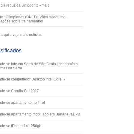
cia reduzida Uniodonto - maio
te : Olimpíadas (ONJT) : Vôlei masculino -
mações sobre treinamentos
e
aqui
e veja mais notícias.
sificados
de-se lote em Serra de São Bento | condomínio
ntas da Serra
de-se computador Desktop Intel Core I7
de-se Corolla GLI 2017
de-se apartamento no Tirol
nde-se apartamento mobiliado em Bananeiras/PB
de-se iPhone 14 - 256gb