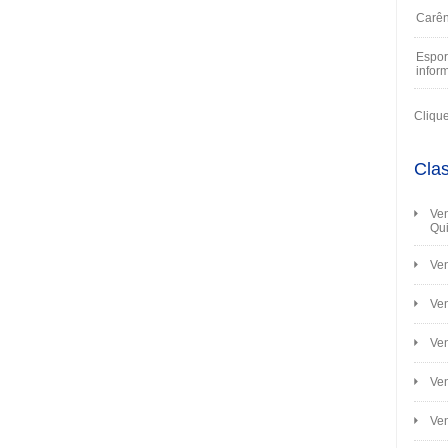
Carên
Espor
infor
Cliqu
Clas
Ven
Qui
Ven
Ven
Ven
Ve
Ven