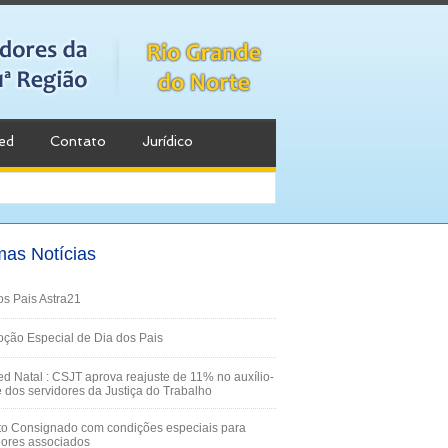
ed
Contato
Jurídico
mas Notícias
os Pais Astra21
ção Especial de Dia dos Pais
d Natal : CSJT aprova reajuste de 11% no auxílio-
 dos servidores da Justiça do Trabalho
to Consignado com condições especiais para
dores associados