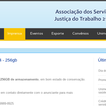
Imprensa
Eventos
Esporte
Convênios
Unim
4 - 256gb
Últi
Dia d
 256GB de armazenamento
, em bom estado de conservação.
Promo
Unime
 em contato diretamente com o anunciante para mais
saúde
Crédi
99989-8925
servi