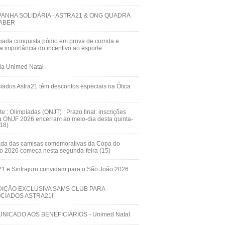
ANHA SOLIDÁRIA - ASTRA21 & ONG QUADRA
ABER
iada conquista pódio em prova de corrida e
ça importância do incentivo ao esporte
da Unimed Natal
iados Astra21 têm descontos especiais na Ótica
te : Olimpíadas (ONJT) : Prazo final: inscrições
a ONJF 2026 encerram ao meio-dia desta quinta-
(18)
ada das camisas comemorativas da Copa do
 2026 começa nesta segunda-feira (15)
21 e Sintrajurn convidam para o São João 2026
IÇÃO EXCLUSIVA SAMS CLUB PARA
CIADOS ASTRA21!
NICADO AOS BENEFICIÁRIOS - Unimed Natal