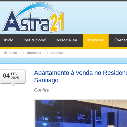
Início
Institucional
Associe-se
Imprensa
Event
Início
Imprensa
Notícias
Apartamento à venda no Residenci
04
FEV
2025
Santiago
Confira