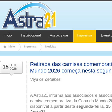
Início
Institucional
Associe-se
Imprensa
Event
Início
Imprensa
Notícias
Retirada das camisas comemorat
15
JUN
2026
Mundo 2026 começa nesta segunda
Veja os detalhes
A Astra21 informa aos associados e assoc
camisa comemorativa da Copa do Mundo 202
disponível a partir desta
segunda-feira, 15
Astra21
.