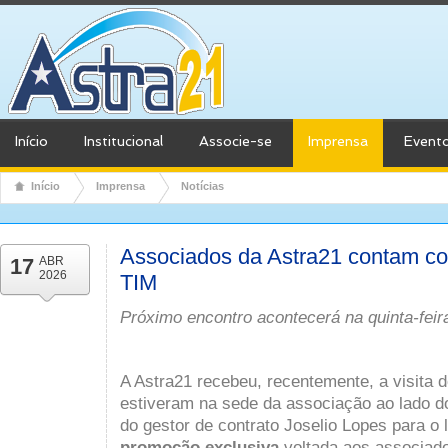
Início
Institucional
Associe-se
Imprensa
Event
Início
Imprensa
Notícias
Associados da Astra21 contam c
17
ABR
2026
TIM
Próximo encontro acontecerá na quinta-feira
A Astra21 recebeu, recentemente, a visita 
estiveram na sede da associação ao lado d
do gestor de contrato
Joselio Lopes
para o 
promoção exclusiva
voltada aos associado