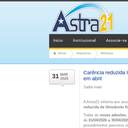
Início
Institucional
Associe-se
Início
Imprensa
Notícias
Carência reduzida 
31
MAR
em abril
2026
Saiba mais
A Astra21 informa aos as
reduzida da Uniodonto f
Todas as
novas adesões
,
de
01/04/2026 a 30/04/202
procedimentos previstos no