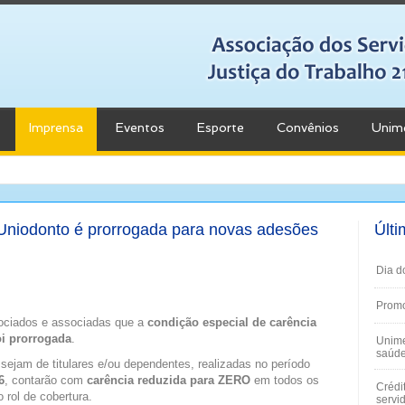
Imprensa
Eventos
Esporte
Convênios
Unim
Uniodonto é prorrogada para novas adesões
Últi
Dia d
Promo
sociados e associadas que a
condição especial de carência
oi prorrogada
.
Unime
saúde
 sejam de titulares e/ou dependentes, realizadas no período
6
, contarão com
carência reduzida para ZERO
em todos os
Crédi
 rol de cobertura.
servi