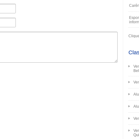
Carên
Espor
infor
Cliqu
Clas
Ven
Bel
Ven
Alu
Alu
Ve
Ven
Qui