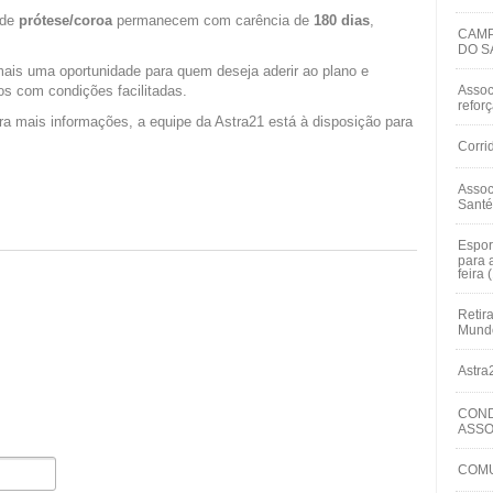
 de
prótese/coroa
permanecem com carência de
180 dias
,
CAMP
DO S
mais uma oportunidade para quem deseja aderir ao plano e
os com condições facilitadas.
Assoc
refor
a mais informações, a equipe da Astra21 está à disposição para
Corri
Assoc
Santé
Espor
para 
feira 
Retir
Mundo
Astra
COND
ASSO
COMU