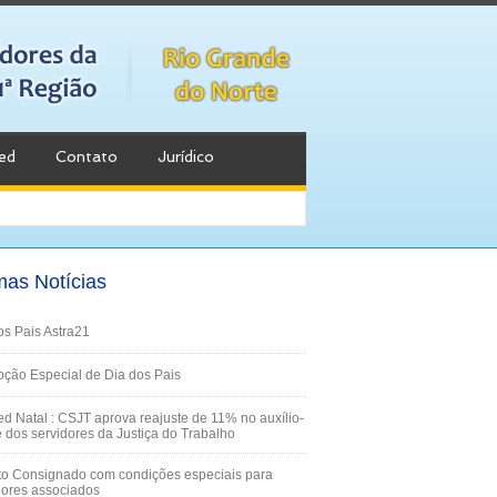
ed
Contato
Jurídico
mas Notícias
os Pais Astra21
ção Especial de Dia dos Pais
d Natal : CSJT aprova reajuste de 11% no auxílio-
 dos servidores da Justiça do Trabalho
to Consignado com condições especiais para
dores associados