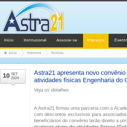
Início
Institucional
Associe-se
Imprensa
Event
Início
Imprensa
Notícias
Astra21 apresenta novo convênio
10
SET
2024
atividades físicas Engenharia do
Veja os detalhes
A Astra21 firmou uma parceria com a Acad
com descontos exclusivos para associados
beneficiários do convênio terão direito a um
qualquer plano de atividades físicas (Go