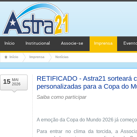
Início
Institucional
Associe-se
Imprensa
Event
Início
Imprensa
Notícias
RETIFICADO - Astra21 sorteará 
15
MAI
2026
personalizadas para a Copa do 
Saiba como participar
A emoção da Copa do Mundo 2026 já começou
Para entrar no clima da torcida, a Associa