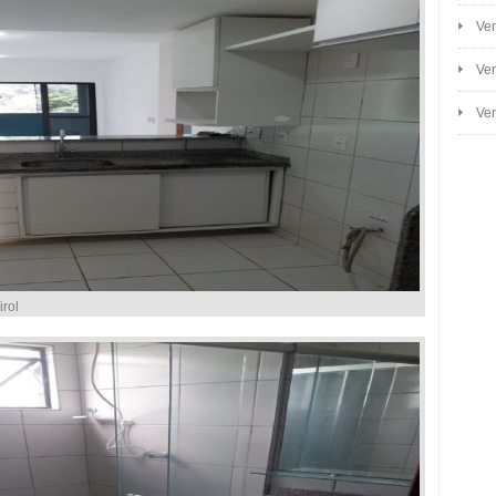
Ven
Ven
Ven
rol