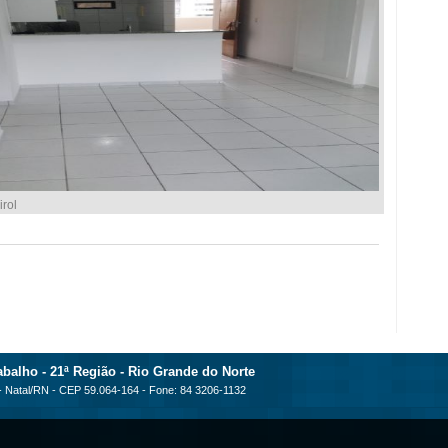
rol
balho - 21ª Região - Rio Grande do Norte
 - Natal/RN - CEP 59.064-164 - Fone: 84 3206-1132