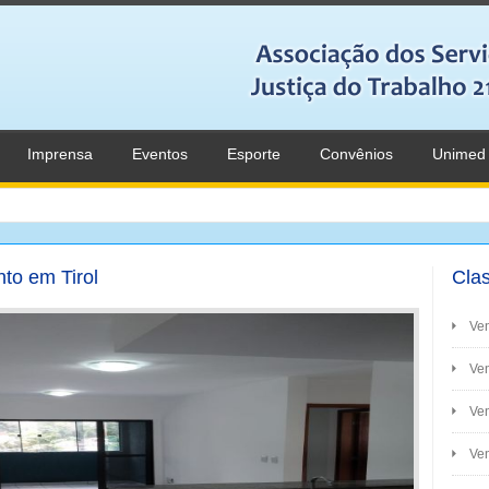
Imprensa
Eventos
Esporte
Convênios
Unimed
to em Tirol
Clas
Ve
Ven
Ve
Ven