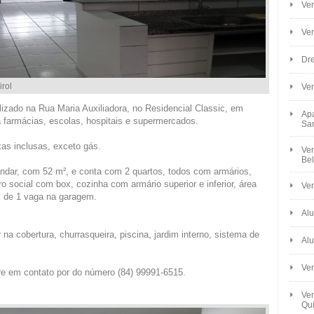
Ven
Ve
Dre
rol
Ve
izado na Rua Maria Auxiliadora, no Residencial Classic, em
Apa
a farmácias, escolas, hospitais e supermercados.
Sa
xas inclusas, exceto gás.
Ven
Bel
andar, com 52 m², e conta com 2 quartos, todos com armários,
o social com box, cozinha com armário superior e inferior, área
Ven
m de 1 vaga na garagem.
Alu
 na cobertura, churrasqueira, piscina, jardim interno, sistema de
Alu
Ve
re em contato por do número (84) 99991-6515.
Ven
Qui