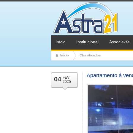
Início
Institucional
Associe-se
Início
Classificados
Apartamento à vend
04
FEV
2025