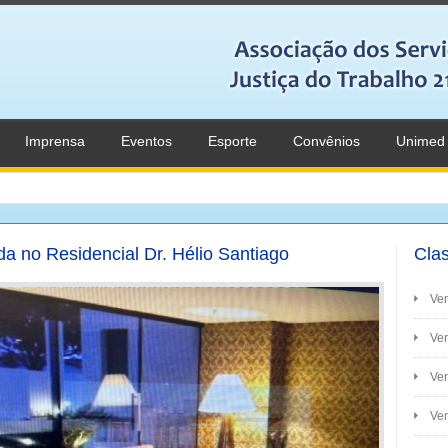
Imprensa
Eventos
Esporte
Convênios
Unimed
a no Residencial Dr. Hélio Santiago
Clas
Ve
Ven
Ve
Ven