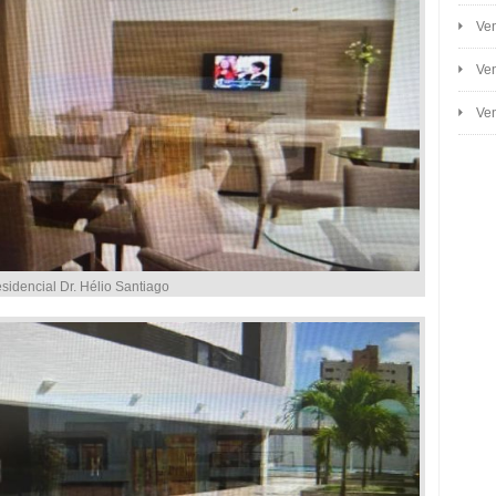
Ven
Ven
Ven
idencial Dr. Hélio Santiago