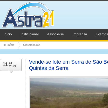
Início
Institucional
Associe-se
Imprensa
Eventos
Início
Classificados
Vende-se lote em Serra de São B
11
SET
2023
Quintas da Serra