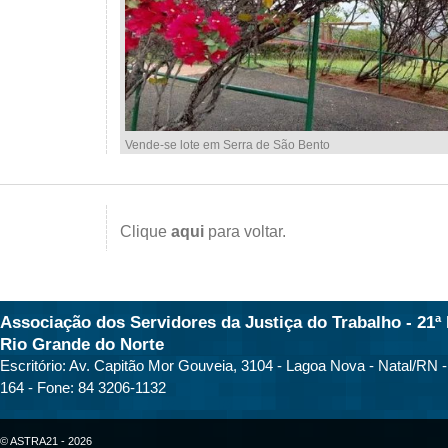
Vende-se lote em Serra de São Bento
Clique
aqui
para voltar.
Associação dos Servidores da Justiça do Trabalho - 21ª 
Rio Grande do Norte
Escritório: Av. Capitão Mor Gouveia, 3104 - Lagoa Nova - Natal/RN 
164 - Fone: 84 3206-1132
© ASTRA21 - 2026