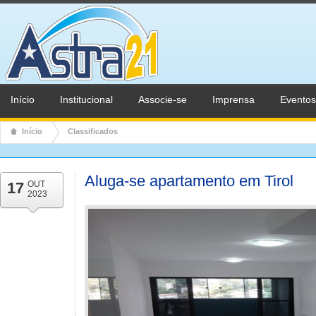
Início
Institucional
Associe-se
Imprensa
Eventos
Início
Classificados
Aluga-se apartamento em Tirol
17
OUT
2023