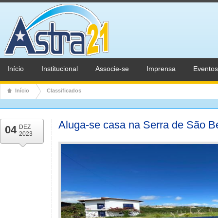
Início
Institucional
Associe-se
Imprensa
Eventos
Início
Classificados
Aluga-se casa na Serra de São B
04
DEZ
2023