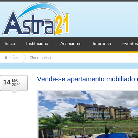
Início
Institucional
Associe-se
Imprensa
Eventos
Início
Classificados
Vende-se apartamento mobiliado
14
MAI
2026