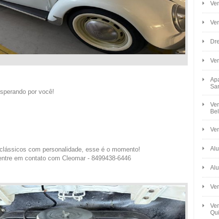
Ven
Ve
Dre
Ve
Apa
Sa
esperando por você!
Ven
Bel
Ven
Alu
clássicos com personalidade, esse é o momento!
entre em contato com Cleomar - 8499438-6446
Alu
Ve
Ven
Qui