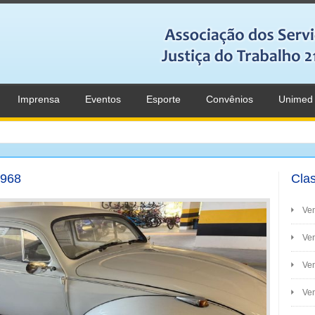
Imprensa
Eventos
Esporte
Convênios
Unimed
1968
Clas
Ve
Ven
Ve
Ven