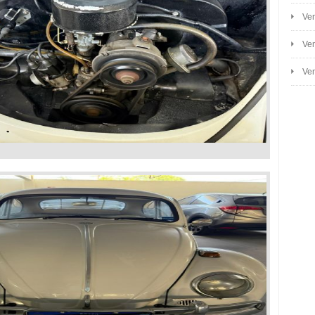
Ven
Ven
Ven