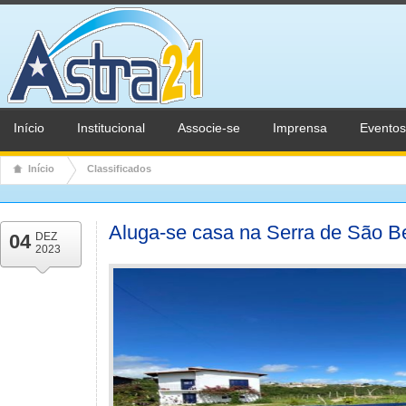
Início
Institucional
Associe-se
Imprensa
Eventos
Início
Classificados
Aluga-se casa na Serra de São B
04
DEZ
2023