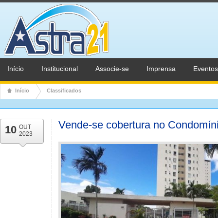
Início
Institucional
Associe-se
Imprensa
Eventos
Início
Classificados
Vende-se cobertura no Condomín
10
OUT
2023