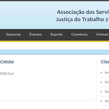
Imprensa
Eventos
Esporte
Convênios
Unimed
Celular
Clas
Ve
56GB Azul
Ven
Ve
Ven