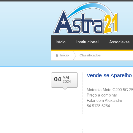
Início
Institucional
Associe-se
Início
Classificados
Vende-se Aparelho 
04
MAI
2024
Motorola Moto G200 5G 2
Preço a combinar
Falar com Alexandre
84 9128-5254