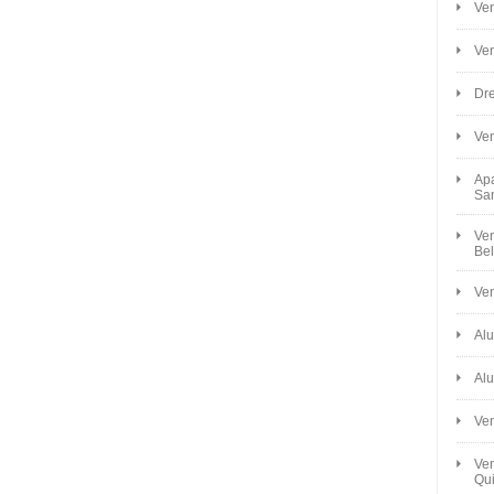
Ven
Ve
Dre
Ve
Apa
Sa
Ven
Bel
Ven
Alu
Alu
Ve
Ven
Qui