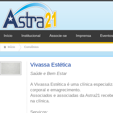
Início
Institucional
Associe-se
Imprensa
Eventos
Início
Convênios
Vivassa Estética
Saúde e Bem Estar
A Vivassa Estética é uma clínica especial
corporal e emagrecimento.
Associados e associadas da Astra21 receb
na clínica.
Serviços: