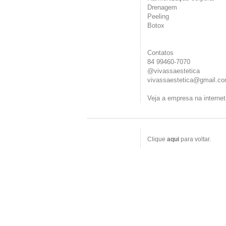
Drenagem
Peeling
Botox
Contatos
84 99460-7070
@vivassaestetica
vivassaestetica@gmail.c
Veja a empresa na interne
Clique
aqui
para voltar.