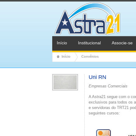
Início
Institucional
Associe-se
Início
Convênios
Uni RN
Empresas Comerciais
A Astra21 segue com o con
exclusivos para todos os 
e servidoras do TRT21 pod
seguintes cursos: