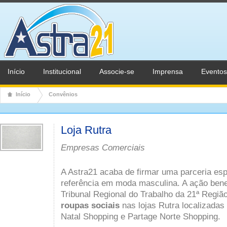
Início
Institucional
Associe-se
Imprensa
Eventos
Início
Convênios
Loja Rutra
Empresas Comerciais
A Astra21 acaba de firmar uma parceria esp
referência em moda masculina. A ação bene
Tribunal Regional do Trabalho da 21ª Regi
roupas sociais
nas lojas Rutra localizadas
Natal Shopping e Partage Norte Shopping.