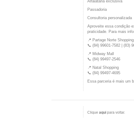
Alfaiataria exclusiva
Passadoria
Consultoria personalizada
Aproveite essa condição ex
praticidade. Para mais inf
📍 Partage Norte Shopping
📞 (84) 99601-7582 | (83) 
📍 Midway Mall
📞 (84) 99497-2546
📍 Natal Shopping
📞 (84) 99497-4695
Essa parceria é mais um b
Clique
aqui
para voltar.