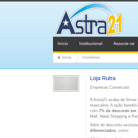
Início
Institucional
Associe-se
Início
Convênios
Loja Rutra
Empresas Comerciais
A Astra21 acaba de firmar 
masculina. A ação benefic
com
7% de desconto em 
Mall, Natal Shopping e Pa
Além do desconto exclusi
diferenciados
, como: