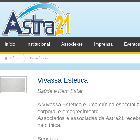
Início
Institucional
Associe-se
Imprensa
Eventos
Início
Convênios
Vivassa Estética
Saúde e Bem Estar
A Vivassa Estética é uma clínica especial
corporal e emagrecimento.
Associados e associadas da Astra21 receb
na clínica.
Serviços: