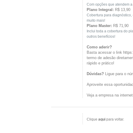
Com opções que atendem a d
Plano Integral:
R$ 13,90
Cobertura para diagnóstico,
muito mais!
Plano Master:
R$ 71,90
Inclui toda a cobertura do pl
outros benefícios!
Como aderir?
Basta acessar o link
https
termo de adesão diretamen
rápido e prático!
Dúvidas?
Ligue para o nú
Aproveite essa oportunidad
Veja a empresa na interne
Clique
aqui
para voltar.