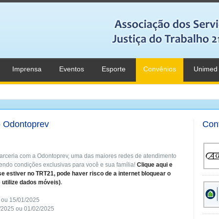
Imprensa
Eventos
Esporte
Convênios
Unimed
o Odontoprev
Con
parceria com a Odontoprev, uma das maiores redes de atendimento
cendo condições exclusivas para você e sua família!
Clique aqui e
se estiver no TRT21, pode haver risco de a internet bloquear o
e utilize dados móveis)
.
 ou 15/01/2025
/2025 ou 01/02/2025