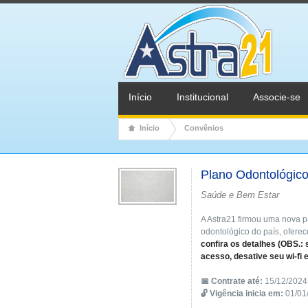
Início
Institucional
Associe-se
Início
Convênios
Plano Odontológic
Saúde e Bem Estar
A Astra21 firmou uma nova 
odontológico do país, ofere
confira os detalhes (OBS.: 
acesso, desative seu wi-fi 
📅 Contrate até:
15/12/2024
🔓 Vigência inicia em:
01/01