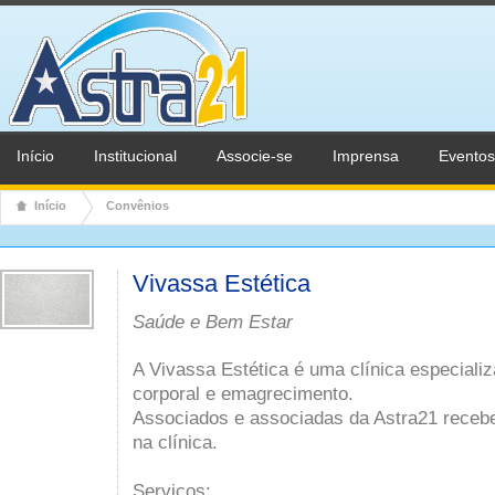
Início
Institucional
Associe-se
Imprensa
Eventos
Início
Convênios
Vivassa Estética
Saúde e Bem Estar
A Vivassa Estética é uma clínica especial
corporal e emagrecimento.
Associados e associadas da Astra21 receb
na clínica.
Serviços: