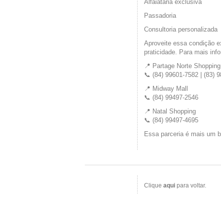
Alfaiataria exclusiva
Passadoria
Consultoria personalizada
Aproveite essa condição ex
praticidade. Para mais inf
📍 Partage Norte Shopping
📞 (84) 99601-7582 | (83) 
📍 Midway Mall
📞 (84) 99497-2546
📍 Natal Shopping
📞 (84) 99497-4695
Essa parceria é mais um b
Clique
aqui
para voltar.