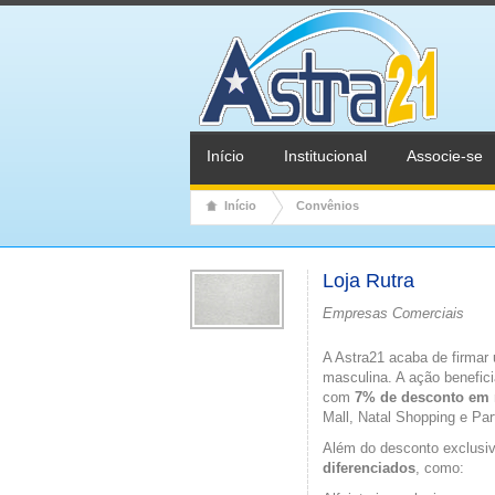
Início
Institucional
Associe-se
Início
Convênios
Loja Rutra
Empresas Comerciais
A Astra21 acaba de firmar 
masculina. A ação benefic
com
7% de desconto em 
Mall, Natal Shopping e Pa
Além do desconto exclusi
diferenciados
, como: