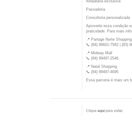
Alfaiataria exclusiva
Passadoria
Consultoria personalizada
Aproveite essa condição ex
praticidade. Para mais inf
📍 Partage Norte Shopping
📞 (84) 99601-7582 | (83) 
📍 Midway Mall
📞 (84) 99497-2546
📍 Natal Shopping
📞 (84) 99497-4695
Essa parceria é mais um b
Clique
aqui
para voltar.