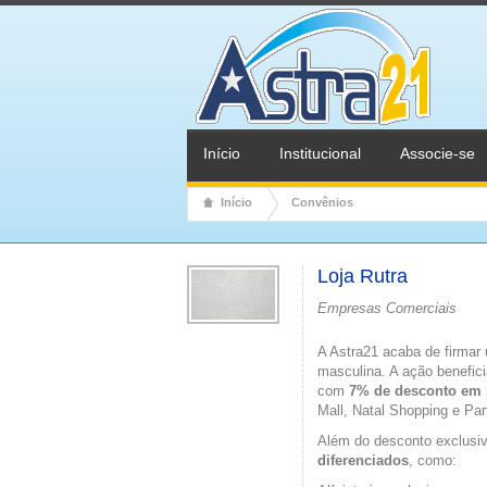
Início
Institucional
Associe-se
Início
Convênios
Loja Rutra
Empresas Comerciais
A Astra21 acaba de firmar 
masculina. A ação benefic
com
7% de desconto em 
Mall, Natal Shopping e Pa
Além do desconto exclusi
diferenciados
, como: