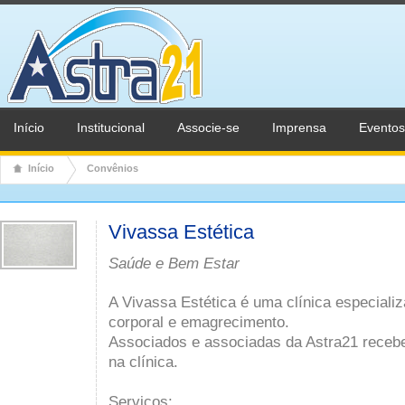
Início
Institucional
Associe-se
Imprensa
Eventos
Início
Convênios
Vivassa Estética
Saúde e Bem Estar
A Vivassa Estética é uma clínica especial
corporal e emagrecimento.
Associados e associadas da Astra21 receb
na clínica.
Serviços: