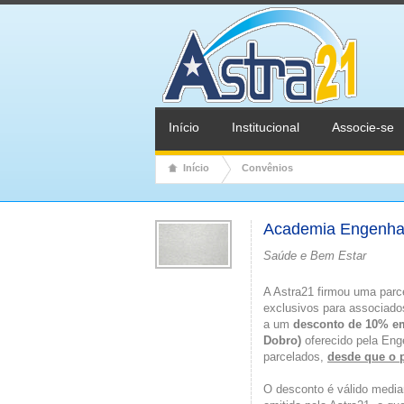
Início
Institucional
Associe-se
Início
Convênios
Academia Engenhar
Saúde e Bem Estar
A Astra21 firmou uma par
exclusivos para associados
a um
desconto de 10% em 
Dobro)
oferecido pela Eng
parcelados,
desde que o 
O desconto é válido media