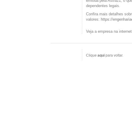
emitida pela Astra21, o qu
dependentes legais.
Confira mais detalhes sobr
valores:
https://engenhari
Veja a empresa na interne
Clique
aqui
para voltar.