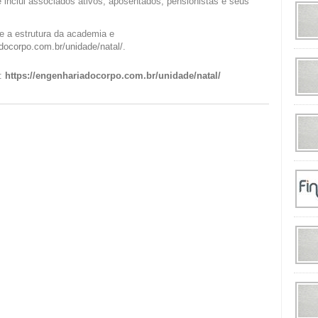
e inclui associados ativos, aposentados, pensionistas e seus
e a estrutura da academia e
adocorpo.com.br/unidade/natal/
.
t:
https://engenhariadocorpo.com.br/unidade/natal/