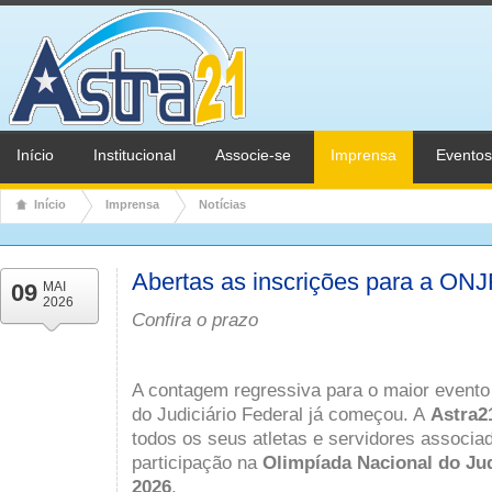
Início
Institucional
Associe-se
Imprensa
Eventos
Início
Imprensa
Notícias
Abertas as inscrições para a ON
09
MAI
2026
Confira o prazo
A contagem regressiva para o maior evento 
do Judiciário Federal já começou. A
Astra2
todos os seus atletas e servidores associa
participação na
Olimpíada Nacional do Jud
2026
.