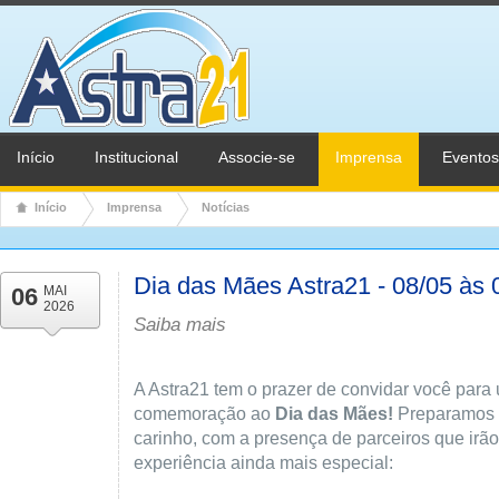
Início
Institucional
Associe-se
Imprensa
Eventos
Início
Imprensa
Notícias
Dia das Mães Astra21 - 08/05 às
06
MAI
2026
Saiba mais
A Astra21 tem o prazer de convidar você par
comemoração ao
Dia das Mães!
Preparamos 
carinho, com a presença de parceiros que irã
experiência ainda mais especial: