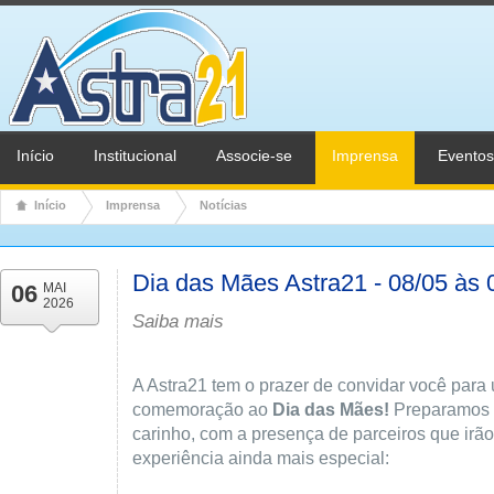
Início
Institucional
Associe-se
Imprensa
Eventos
Início
Imprensa
Notícias
Dia das Mães Astra21 - 08/05 às
06
MAI
2026
Saiba mais
A Astra21 tem o prazer de convidar você par
comemoração ao
Dia das Mães!
Preparamos 
carinho, com a presença de parceiros que irã
experiência ainda mais especial: