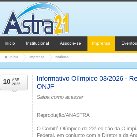
Início
Institucional
Associe-se
Imprensa
Eventos
Início
Imprensa
Notícias
Informativo Olímpico 03/2026 - R
10
ABR
2026
ONJF
Saiba como acessar
Reprodução/ANASTRA
O Comitê Olímpico da 23ª edição da Olimpía
Federal, em conjunto com a Diretoria da Ana